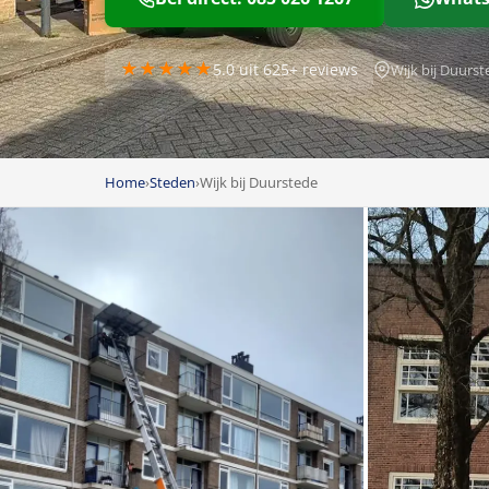
★★★★★
5.0 uit 625+ reviews
Wijk bij Duurs
Home
›
Steden
›
Wijk bij Duurstede