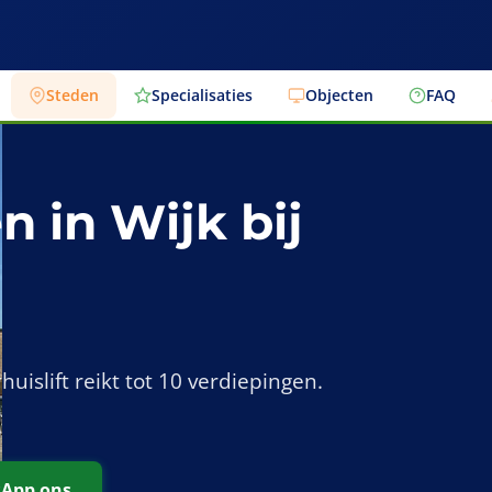
Steden
Specialisaties
Objecten
FAQ
n in Wijk bij
uislift reikt tot 10 verdiepingen.
App ons