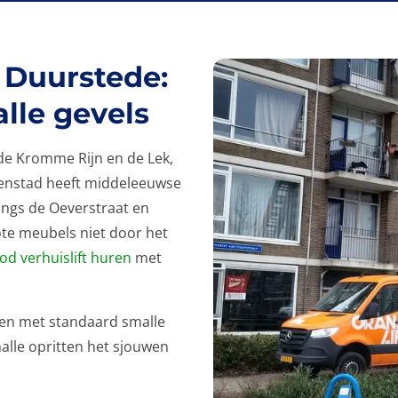
j Duurstede:
alle gevels
 de Kromme Rijn en de Lek,
nenstad heeft middeleeuwse
angs de Oeverstraat en
ote meubels niet door het
d verhuislift huren
met
zen met standaard smalle
lle opritten het sjouwen