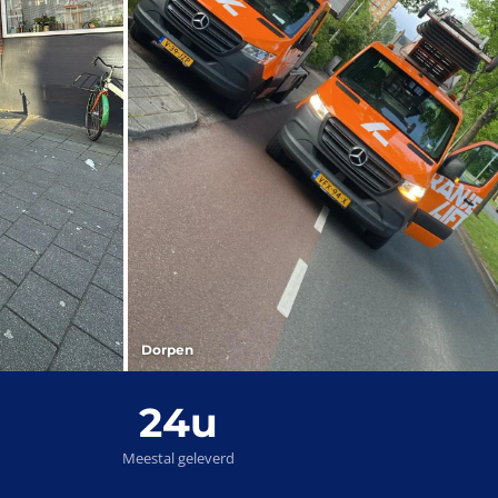
Dorpen
24u
Meestal geleverd