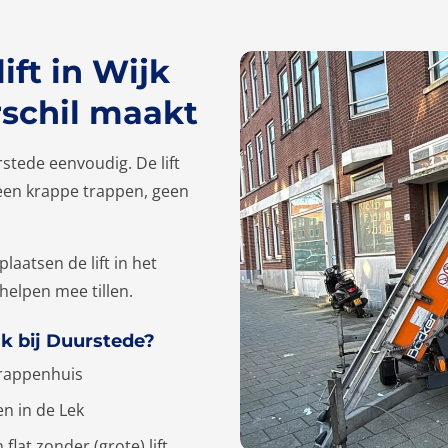
ft in Wijk
rschil maakt
rstede eenvoudig. De lift
 Geen krappe trappen, geen
aatsen de lift in het
 helpen mee tillen.
jk bij Duurstede?
trappenhuis
en in de Lek
flat zonder (grote) lift