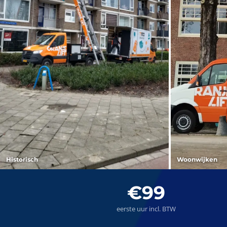
Historisch
Woonwijken
€99
eerste uur incl. BTW