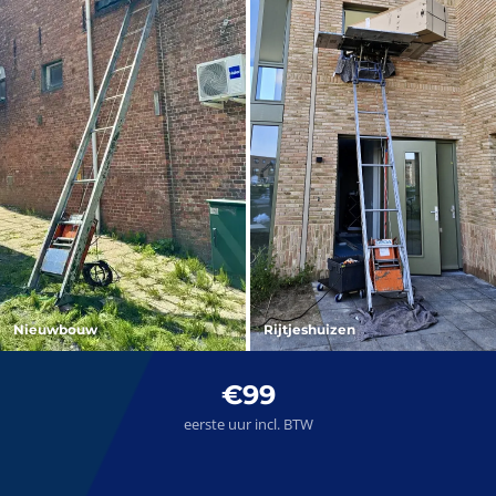
Nieuwbouw
Rijtjeshuizen
€99
eerste uur incl. BTW