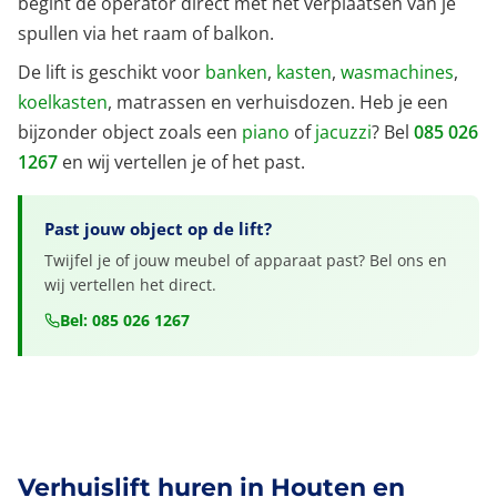
begint de operator direct met het verplaatsen van je
spullen via het raam of balkon.
De lift is geschikt voor
banken
,
kasten
,
wasmachines
,
koelkasten
, matrassen en verhuisdozen. Heb je een
bijzonder object zoals een
piano
of
jacuzzi
? Bel
085 026
1267
en wij vertellen je of het past.
Past jouw object op de lift?
Twijfel je of jouw meubel of apparaat past? Bel ons en
wij vertellen het direct.
Bel: 085 026 1267
Verhuislift huren in Houten en