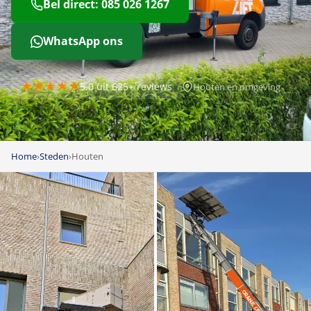
Bel direct: 085 026 1267
WhatsApp ons
★★★★★
5.0 uit 625+ reviews
Houten en omgeving
Home
›
Steden
›
Houten