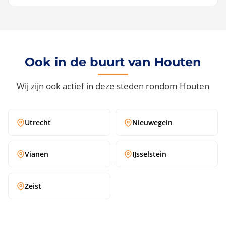
appartementen en eengezinswoningen in Houten.
Ja. Wij zijn verzekerd bij Nationale-Nederlanden met
Twijfel je of jouw woning bereikbaar is? Bel
085 026
een volledige bedrijfsaansprakelijkheidsverzekering.
1267
en wij schatten het direct in.
Mocht er onverhoopt iets misgaan, dan ben je
volledig gedekt zonder eigen actie.
Ook in de buurt van Houten
Wij zijn ook actief in deze steden rondom Houten
Utrecht
Nieuwegein
Vianen
IJsselstein
Zeist