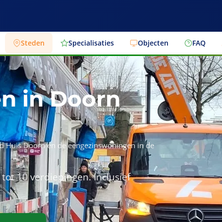
Steden
Specialisaties
Objecten
FAQ
en in Doorn
rond Huis Doorn en de eengezinswoningen in de
tot 10 verdiepingen. Inclusief