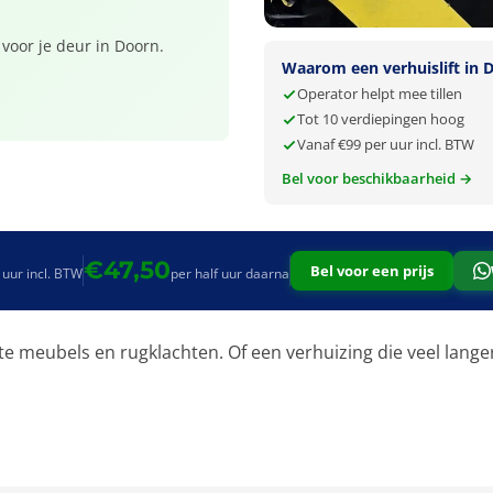
 voor je deur in Doorn.
Waarom een verhuislift in 
Operator helpt mee tillen
Tot 10 verdiepingen hoog
Vanaf €99 per uur incl. BTW
Bel voor beschikbaarheid →
€47,50
Bel voor een prijs
 uur incl. BTW
per half uur daarna
e meubels en rugklachten. Of een verhuizing die veel lange