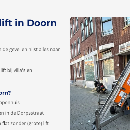
ift in Doorn
n de gevel en hijst alles naar
t bij villa's en
orn?
appenhuis
en in de Dorpsstraat
flat zonder (grote) lift