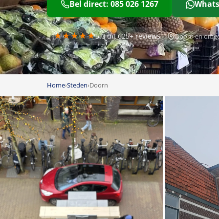
Bel direct: 085 026 1267
Whats
★★★★★
5.0 uit 625+ reviews
Doorn en omg
Home
›
Steden
›
Doorn