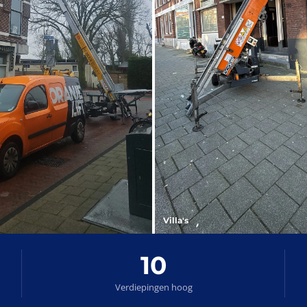
Villa's
10
Verdiepingen hoog