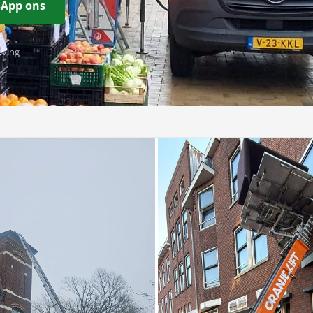
App ons
eving