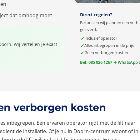
ren
Direct regelen?
object dat omhoog moet
Bel ons en wij plannen een verhu
geleverd.
Inclusief operator
oorn. Wij vertellen je exact
Alles inbegrepen in de prijs
Geen verborgen kosten
Bel: 085 026 1267 →
WhatsApp 
een verborgen kosten
lles inbegrepen. Een ervaren operator rijdt met de lift naar
ient de installatie. Of je nu in Doorn-centrum woont of in
e hij de lift veilig plaatst bij jouw woning. En het