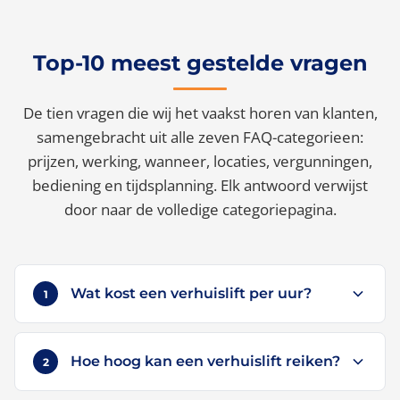
Top-10 meest gestelde vragen
De tien vragen die wij het vaakst horen van klanten,
samengebracht uit alle zeven FAQ-categorieen:
prijzen, werking, wanneer, locaties, vergunningen,
bediening en tijdsplanning. Elk antwoord verwijst
door naar de volledige categoriepagina.
Wat kost een verhuislift per uur?
1
Een verhuislift huren kost vanaf €99 voor het eerste
uur, inclusief BTW en bediende operator die meehelpt
Hoe hoog kan een verhuislift reiken?
2
tillen. Elk volgend half uur kost €47,50 inclusief BTW.
Deze tarieven gelden tot en met de 9e verdieping.