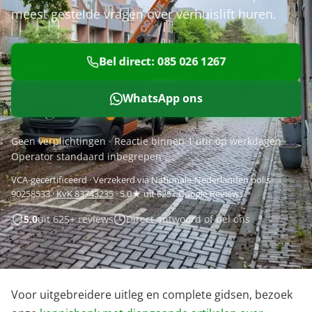
meest gestelde vragen over verhuislift huren.
Bel direct: 085 026 1267
WhatsApp ons
Geen verplichtingen · Reactie binnen 1 uur op werkdagen ·
Operator standaard inbegrepen
VCA-gecertificeerd · Verzekerd via Nationale-Nederlanden polis
90258533 ·
KvK 83743235
· 5.0★ uit 625+ Google Reviews
5.0
uit 625+ reviews
Direct antwoord of bel ons
Voor uitgebreidere uitleg en complete gidsen, bezoek