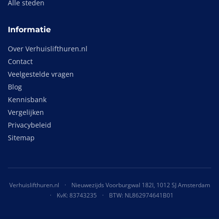
Alle steden
Informatie
Over Verhuislifthuren.nl
Contact
Veelgestelde vragen
Blog
Kennisbank
Vergelijken
Privacybeleid
Sitemap
Verhuislifthuren.nl
·
Nieuwezijds Voorburgwal 182I, 1012 SJ Amsterdam
·
KvK: 83743235
·
BTW: NL862974641B01