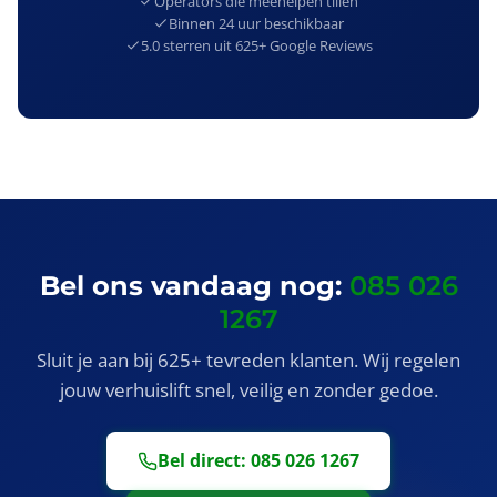
Operators die meehelpen tillen
Binnen 24 uur beschikbaar
5.0 sterren uit 625+ Google Reviews
Bel ons vandaag nog:
085 026
1267
Sluit je aan bij 625+ tevreden klanten. Wij regelen
jouw verhuislift snel, veilig en zonder gedoe.
Bel direct: 085 026 1267