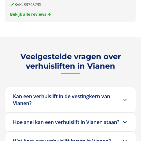
KvK: 83743235
Bekijk alle reviews →
Veelgestelde vragen over
verhuisliften in Vianen
Kan een verhuislift in de vestingkern van
Vianen?
Ja. Onze verhuisliften zijn geschikt voor alle
Hoe snel kan een verhuislift in Vianen staan?
woningtypen. De lift wordt aan de gevel geplaatst en
reikt tot de bovenste verdieping. De operator
Wij leveren een verhuislift in Vianen meestal binnen
manoeuvreert meubels veilig door het raam naar
Wat kost een verhuislift huren in Vianen?