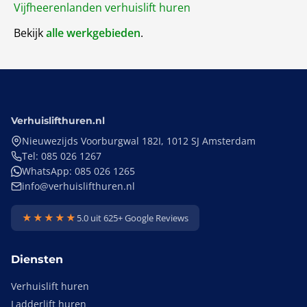
Vijfheerenlanden verhuislift huren
Bekijk
alle werkgebieden
.
Verhuislifthuren.nl
Nieuwezijds Voorburgwal 182I, 1012 SJ Amsterdam
Tel: 085 026 1267
WhatsApp: 085 026 1265
info@verhuislifthuren.nl
★★★★★
5.0 uit 625+ Google Reviews
Diensten
Verhuislift huren
Ladderlift huren