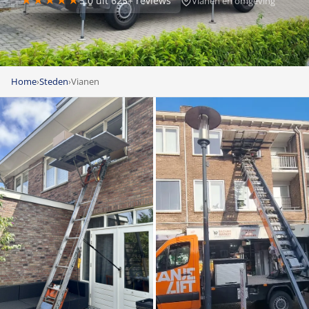
★★★★★
5.0 uit 625+ reviews
Vianen en omgeving
Home
›
Steden
›
Vianen