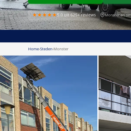
★★★★★
5.0 uit 625+ reviews
Monster en om
Home
›
Steden
›
Monster