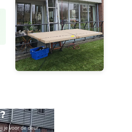
r?
j je voor de deur.