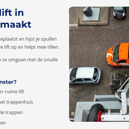
ft in
l maakt
plaatst en hijst je spullen
 lift op en helpt mee tillen.
e ze omgaan met de smalle
onster?
r ruime lift
het trappenhuis
lle trappen
ren