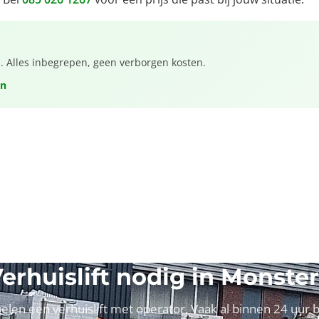
a. Alles inbegrepen, geen verborgen kosten.
en
erhuislift nodig in Monste
gelen een verhuislift met operator. Vaak al binnen 24 uur bi