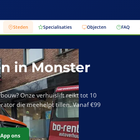
Steden
Specialisaties
Objecten
FAQ
en in Monster
wbouw? Onze verhuislift reikt tot 10
rator die meehelpt tillen. Vanaf €99
App ons