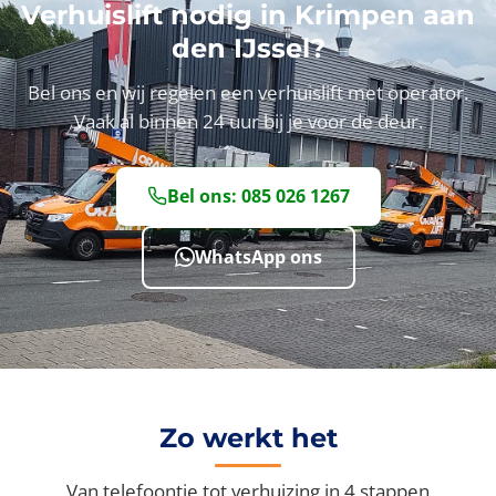
Verhuislift nodig in Krimpen aan
den IJssel?
Bel ons en wij regelen een verhuislift met operator.
Vaak al binnen 24 uur bij je voor de deur.
Bel ons: 085 026 1267
WhatsApp ons
Zo werkt het
Van telefoontje tot verhuizing in 4 stappen