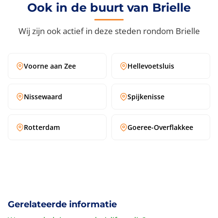
Ook in de buurt van Brielle
€47,50. Bel
085 026 1267
voor jouw exacte prijs.
Wij zijn ook actief in deze steden rondom Brielle
Voorne aan Zee
Hellevoetsluis
Nissewaard
Spijkenisse
Rotterdam
Goeree-Overflakkee
Gerelateerde informatie