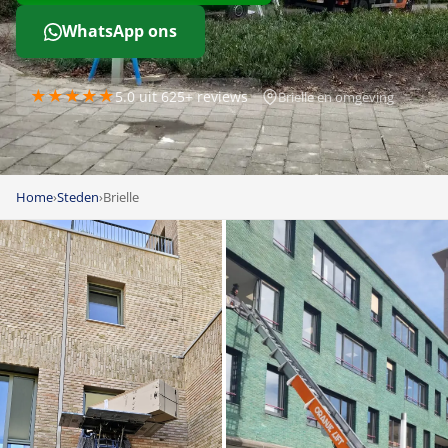
WhatsApp ons
★★★★★
5.0 uit 625+ reviews
Brielle en omgeving
Home
›
Steden
›
Brielle