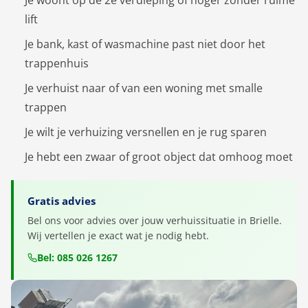
Je woont op de 2e verdieping of hoger zonder ruime
lift
Je bank, kast of wasmachine past niet door het
trappenhuis
Je verhuist naar of van een woning met smalle
trappen
Je wilt je verhuizing versnellen en je rug sparen
Je hebt een zwaar of groot object dat omhoog moet
Gratis advies
Bel ons voor advies over jouw verhuissituatie in Brielle.
Wij vertellen je exact wat je nodig hebt.
Bel: 085 026 1267