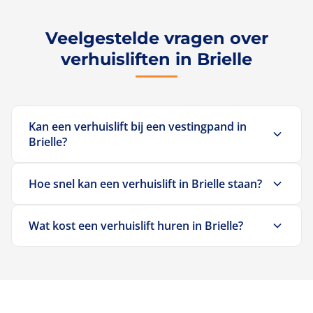
Veelgestelde vragen over
verhuisliften in Brielle
Kan een verhuislift bij een vestingpand in
Brielle?
Ja. Bel
085 026 1267
.
Hoe snel kan een verhuislift in Brielle staan?
Heb je haast? In Brielle kunnen wij meestal binnen
Wat kost een verhuislift huren in Brielle?
24 uur leveren. Dezelfde dag nodig? Dat is vaak
mogelijk. Bel
085 026 1267
voor beschikbaarheid.
Een verhuislift huren in Brielle kost vanaf €99 per
uur. Dat is inclusief BTW, inclusief een ervaren
operator die meehelpt tillen, en inclusief op- en
afbouw. Meer tijd nodig? Het extra half uur kost