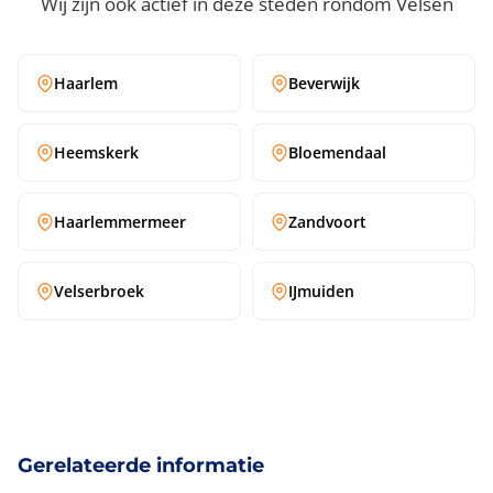
Wij zijn ook actief in deze steden rondom Velsen
Haarlem
Beverwijk
Heemskerk
Bloemendaal
Haarlemmermeer
Zandvoort
Velserbroek
IJmuiden
Gerelateerde informatie