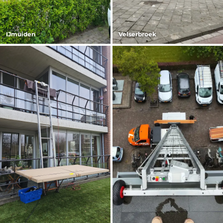
IJmuiden
Velserbroek