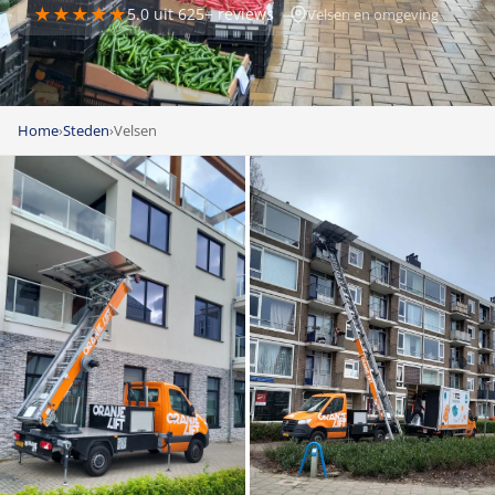
★★★★★
5.0 uit 625+ reviews
Velsen en omgeving
Home
›
Steden
›
Velsen