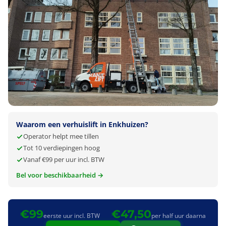
Waarom een verhuislift in Enkhuizen?
Operator helpt mee tillen
Tot 10 verdiepingen hoog
Vanaf €99 per uur incl. BTW
Bel voor beschikbaarheid →
€99
€47,50
eerste uur incl. BTW
per half uur daarna