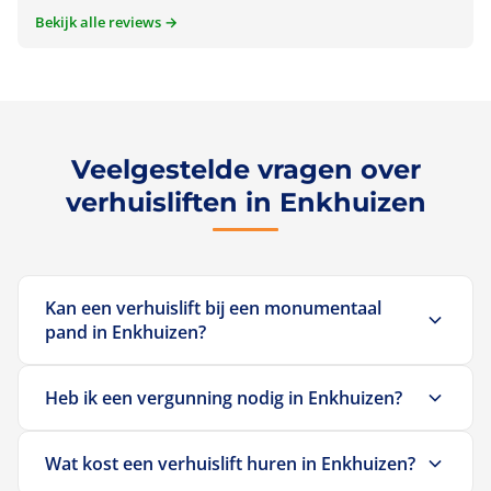
Bekijk alle reviews →
Veelgestelde vragen over
verhuisliften in Enkhuizen
Kan een verhuislift bij een monumentaal
pand in Enkhuizen?
Ja. Onze liften zijn geschikt voor monumentale
Heb ik een vergunning nodig in Enkhuizen?
panden. Bel
085 026 1267
.
In de binnenstad kan een objectvergunning nodig
Wat kost een verhuislift huren in Enkhuizen?
zijn. Bel
085 026 1267
voor advies.