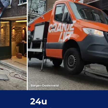
Barger-Oosterveld
24u