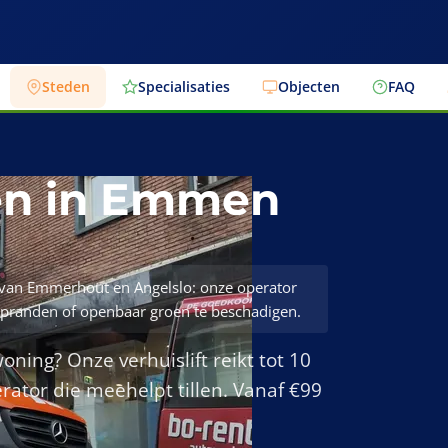
Steden
Specialisaties
Objecten
FAQ
ren in Emmen
l van Emmerhout en Angelslo: onze operator
oepranden of openbaar groen te beschadigen.
oning? Onze verhuislift reikt tot 10
rator die meehelpt tillen. Vanaf €99