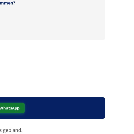
 Emmen?
WhatsApp
s gepland.