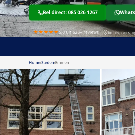
Bel direct: 085 026 1267
Whats
★★★★★
5.0 uit 625+ reviews
Emmen en omg
Home
›
Steden
›
Emmen