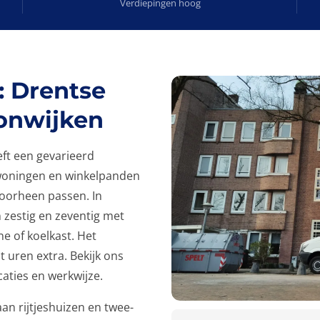
Verdiepingen hoog
 Drentse
oonwijken
ft een gevarieerd
woningen en winkelpanden
oorheen passen. In
 zestig en zeventig met
ne of koelkast. Het
 uren extra. Bekijk ons
caties en werkwijze.
an rijtjeshuizen en twee-