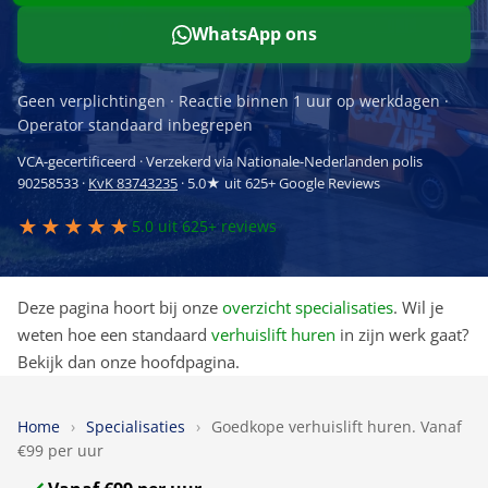
WhatsApp ons
Geen verplichtingen · Reactie binnen 1 uur op werkdagen ·
Operator standaard inbegrepen
VCA-gecertificeerd · Verzekerd via Nationale-Nederlanden polis
90258533 ·
KvK 83743235
· 5.0★ uit 625+ Google Reviews
★★★★★
5.0 uit 625+ reviews
Deze pagina hoort bij onze
overzicht specialisaties
. Wil je
weten hoe een standaard
verhuislift huren
in zijn werk gaat?
Bekijk dan onze hoofdpagina.
Home
›
Specialisaties
›
Goedkope verhuislift huren. Vanaf
€99 per uur