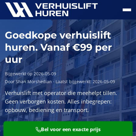
Naar hoofdinhoud
Goedkope verhuislift
huren. Vanaf €99 per
uur
Bijgewerkt op 2026-05-09
Door Shan Morshedian
·
Laatst bijgewerkt: 2026-05-09
Verhuislift met operator die meehelpt tillen.
Geen verborgen kosten. Alles inbegrepen:
opbouw, bediening en transport.
Bel voor een exacte prijs