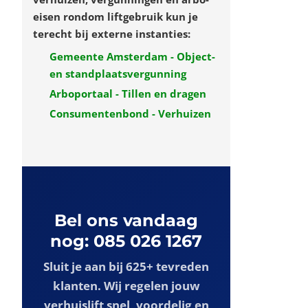
door de trap past
of een
eisen rondom liftgebruik kun je
wasmachine
gaan veilig via de
terecht bij externe instanties:
gevel naar boven.
Gemeente Amsterdam - Object-
en standplaatsvergunning
Arboportaal - Tillen en dragen
Consumentenbond - Verhuizen
Bel ons vandaag
nog: 085 026 1267
Sluit je aan bij 625+ tevreden
klanten. Wij regelen jouw
verhuislift snel, voordelig en